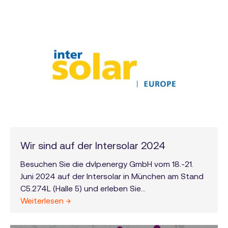
Energieversorgung langfristig entwickeln soll. Die
konkrete Ausgestaltung und Umsetzung der LEP
obliegt den einzelnen Bundesländern und werden
in Regionalplänen (REP) für einzelne Teilräume der
Bundesländer weiter konkretisiert und räumlich
zugewiesen.
Wir sind auf der Intersolar 2024
Besuchen Sie die dvlp.energy GmbH vom 18.-21.
Juni 2024 auf der Intersolar in München am Stand
C5.274L (Halle 5) und erleben Sie
Projektentwicklung der nächsten Generation!
Weiterlesen →