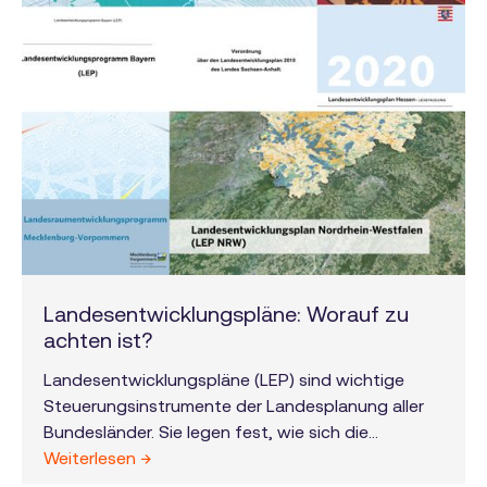
Landesentwicklungspläne: Worauf zu
achten ist?
Landesentwicklungspläne (LEP) sind wichtige
Steuerungsinstrumente der Landesplanung aller
Bundesländer. Sie legen fest, wie sich die
Raumordnung für Bereiche wie Siedlung,
Weiterlesen →
Infrastruktur, Wirtschaft, Umwelt und