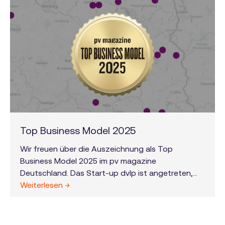
Top Business Model 2025
Wir freuen über die Auszeichnung als Top
Business Model 2025 im pv magazine
Deutschland. Das Start-up dvlp ist angetreten,
die Arbeit der Entwickler zu vereinfachen und zu
Weiterlesen →
beschleunigen. Dazu zeigt die Plattform in einem
WebGIS-Tool viele auch schwer zugängliche
Parameter an, die es erlauben, die Umsetzbarkeit