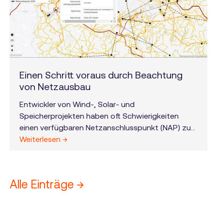
Einen Schritt voraus durch Beachtung
von Netzausbau
Entwickler von Wind-, Solar- und
Speicherprojekten haben oft Schwierigkeiten
einen verfügbaren Netzanschlusspunkt (NAP) zu
finden. Grund hierfür sind nicht selten lokal
Weiterlesen →
überlastete Netzabschnitte. Weit entfernte NAPs
können die Projektkosten deutlich erhöhen und
zur Unwirtschaftlichkeit führen. In diesem Kontext
Alle Einträge →
ist es wichtig, den künftigen Netzausbau von
Anfang an beider Projektentwicklung zu
berücksichtigen.