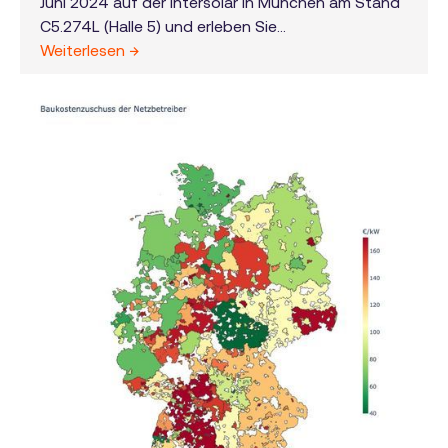
Juni 2024 auf der Intersolar in München am Stand
C5.274L (Halle 5) und erleben Sie
Projektentwicklung der nächsten Generation!
Weiterlesen →