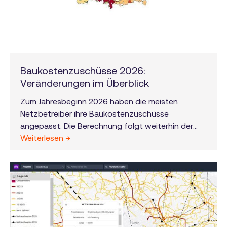
Baukostenzuschüsse 2026:
Veränderungen im Überblick
Zum Jahresbeginn 2026 haben die meisten
Netzbetreiber ihre Baukostenzuschüsse
angepasst. Die Berechnung folgt weiterhin der
von der Bundesnetzagentur vorgegebenen
Weiterlesen →
Fünfjahreslogik. Auch 2026 zeigen sich deutliche
regionale Unterschiede. Während sich die BKZ in
einigen Netzgebieten stabilisieren oder sogar
sinken, steigen sie andernorts spürbar an. Für
Anschlussnehmer bleibt der BKZ damit ein
standortabhängiger Kostenfaktor.