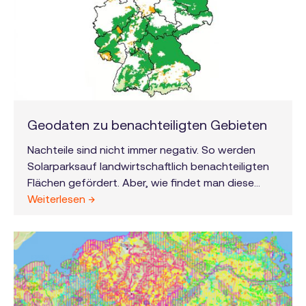
Geodaten zu benachteiligten Gebieten
Nachteile sind nicht immer negativ. So werden
Solarparksauf landwirtschaftlich benachteiligten
Flächen gefördert. Aber, wie findet man diese
Flächen bei den verschiedenen gültigen
Weiterlesen →
Definitionen und inhomogenen Datensätzen? Seit
letzter Woche ist das Solarpaket I in Kraft.