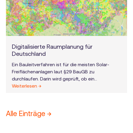
Digitalisierte Raumplanung für
Deutschland
Ein Bauleitverfahren ist für die meisten Solar-
Freiflächenanlagen laut §29 BauGB zu
durchlaufen. Darin wird geprüft, ob ein
Bauvorhaben den Zielen der Raumordnung
Weiterlesen →
entspricht. Das ist der Grund, warum die
Festlegungen in den Regionalplänen bei der
Planung von Solar-Freiflächenanlagen zu
Alle Einträge →
beachten sind. Für Projektentwickler ist die
Beachtung dieser Regionalpläne eine
Herausforderung, da es deutschlandweit 120