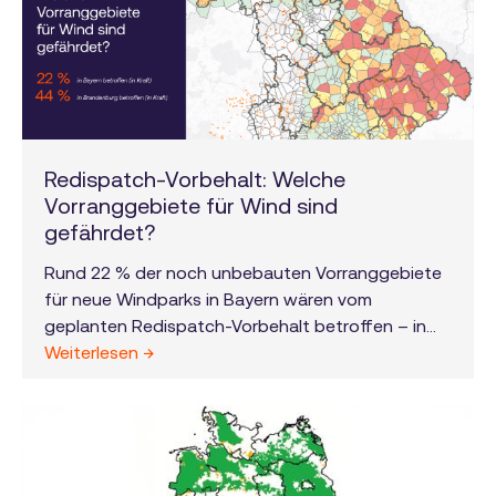
Redispatch-Vorbehalt: Welche
Vorranggebiete für Wind sind
gefährdet?
Rund 22 % der noch unbebauten Vorranggebiete
für neue Windparks in Bayern wären vom
geplanten Redispatch-Vorbehalt betroffen – in
Brandenburg sogar 44 %. Was das für
Weiterlesen →
Projektentwickler bedeutet und warum das kein
Zufall sein sollte.