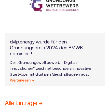
dvlp.energy wurde für den
Gründungspreis 2024 des BMWK
nominiert!
Der „Gründungswettbewerb - Digitale
Innovationen“ zeichnet besonders innovative
Start-Ups mit digitalen Geschäftsideen aus.
dvlp.energy wurde aus knapp 500 jährlichen
Weiterlesen →
Anträgen als eines der besten 50 Start-Ups
nominiert.
Alle Einträge →