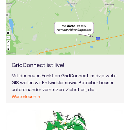
GridConnect ist live!
Mit der neuen Funktion GridConnect im dvlp web-
GIS wollen wir Entwickler sowie Betreiber besser
untereinander vernetzen. Ziel ist es, die
gemeinsame Planung neuer
Weiterlesen →
Netzverknüpfungspunkte (NVPs) sowie eine
bessere Ausnutzung bestehender NVPs zu
ermöglichen.