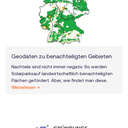
Geodaten zu benachteiligten Gebieten
Nachteile sind nicht immer negativ. So werden
Solarparksauf landwirtschaftlich benachteiligten
Flächen gefördert. Aber, wie findet man diese
Flächen bei den verschiedenen gültigen
Weiterlesen →
Definitionen und inhomogenen Datensätzen? Seit
letzter Woche ist das Solarpaket I in Kraft.