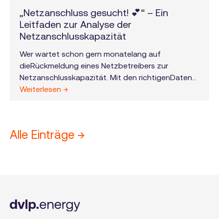
„Netzanschluss gesucht! 💕“ – Ein
Leitfaden zur Analyse der
Netzanschlusskapazität
Wer wartet schon gern monatelang auf
dieRückmeldung eines Netzbetreibers zur
Netzanschlusskapazität. Mit den richtigenDaten
kann man selbst ein gutes Verständnis zur lokalen
Weiterlesen →
Netzsituation aufbauenund Projekte für neue
Stromerzeuger- oder -verbraucher entsprechend
priorisieren. Hier ist erklärt, wie das mit den Daten
Alle Einträge →
und Funktionen im dvlp.energy web-GIS geht.