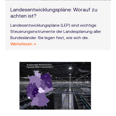
Landesentwicklungspläne: Worauf zu
achten ist?
Landesentwicklungspläne (LEP) sind wichtige
Steuerungsinstrumente der Landesplanung aller
Bundesländer. Sie legen fest, wie sich die
Raumordnung für Bereiche wie Siedlung,
Weiterlesen →
Infrastruktur, Wirtschaft, Umwelt und
Energieversorgung langfristig entwickeln soll. Die
konkrete Ausgestaltung und Umsetzung der LEP
obliegt den einzelnen Bundesländern und werden
in Regionalplänen (REP) für einzelne Teilräume der
Bundesländer weiter konkretisiert und räumlich
zugewiesen.