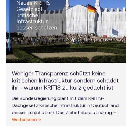
nicht verfügbar.
Weniger Transparenz schützt keine
kritischen Infrastruktur sondern schadet
ihr - warum KRITIS zu kurz gedacht ist
Die Bundesregierung plant mit dem KRITIS-
Dachgesetz kritische Infrastruktur in Deutschland
besser zu schützen. Das Ziel ist absolut richtig –
unsere Energieinfrastruktur, Wassernetze und IT-
Weiterlesen →
Systeme müssen vor Sabotage und Terror