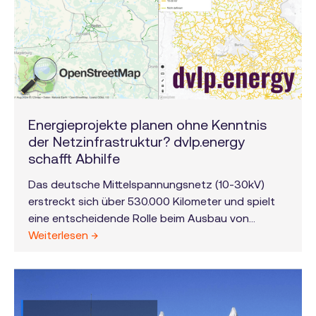
Energieprojekte planen ohne Kenntnis
der Netzinfrastruktur? dvlp.energy
schafft Abhilfe
Das deutsche Mittelspannungsnetz (10-30kV)
erstreckt sich über 530.000 Kilometer und spielt
eine entscheidende Rolle beim Ausbau von
Freiflächen-Photovoltaik- und Speicheranlagen,
Weiterlesen →
da es meistens die kosteneffizienteste
Netzanschlussoption darstellt. Trotz dieser
zentralen Bedeutung sind Geodaten zur
Netzinfrastruktur in Deutschland weitgehend